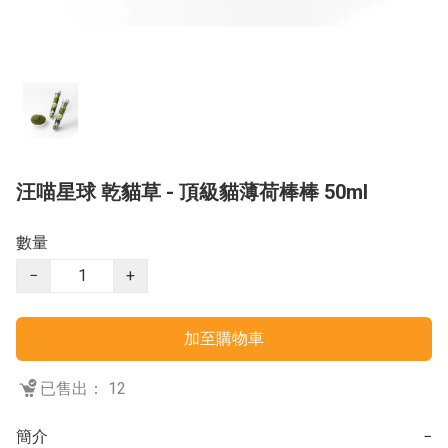
汪喵星球 乾貓草 - 頂級貓薄荷棒棒 50ml
數量
−
+
加至購物車
已售出： 12
簡介
−