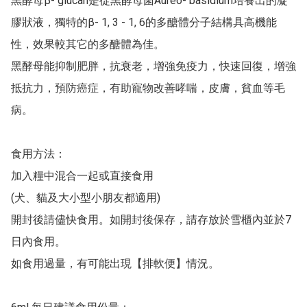
黑酵母β- glucan是從黑酵母菌Aureo- basidium培養出的凝
膠狀液，獨特的β- 1, 3 - 1, 6的多醣體分子結構具高機能
性，效果較其它的多醣體為佳。

黑酵母能抑制肥胖，抗衰老，增強免疫力，快速回復，增強
抵抗力，預防癌症，有助寵物改善哮喘，皮膚，貧血等毛
病。

食用方法：

加入糧中混合一起或直接食用

(犬、貓及大小型小朋友都適用)

開封後請儘快食用。如開封後保存，請存放於雪櫃內並於7
日內食用。

如食用過量，有可能出現【排軟便】情況。
