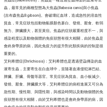
焦蟲症(Babesiosis)：焦蟲是一種透過壁蝨傳染的血液寄生
蟲，最常見的兩種型態為大焦蟲(Babesia canis)與小焦蟲
(吉布森焦蟲B.gibsoni)。會破壞紅血球，造成急性的溶血性
貧血，常見症狀包括動物黏膜顏色蒼白、發燒、厭食、軟弱
無力、脾臟腫大，甚至黃疸。焦蟲的症狀嚴重程度不一，與
感染程度以及動物個體的免疫狀態有很大相關，由於焦蟲是
會終身帶原的病，因此免疫力的提升對此類疾病的控制是很
重要的。

艾利希體症(Ehrlichiosis)：艾利希體也是透過壁蝨傳染的血
液寄生蟲，主要寄生在白血球中，並隨著血液侵犯淋巴結、
脾臟、肝臟、骨髓等器官。常見症狀為貧血、血小板減少、
發燒、厭食、脾臟腫大等，艾利希體症的病程進展又可分為
急性期、慢性期、與隱性期，與感染時間以及動物個體的免
疫狀態有很大相關，由於艾利希體也是會終身帶原的病，因