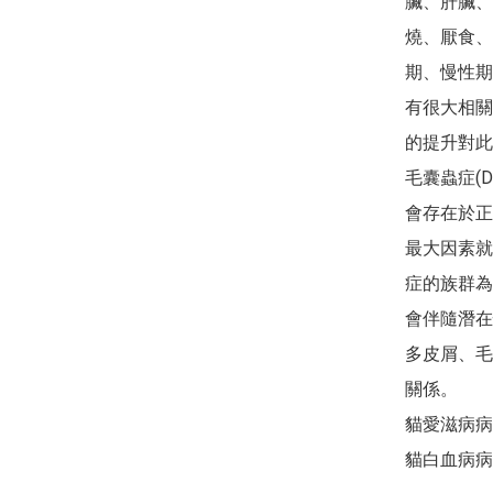
臟、肝臟、
燒、厭食、
期、慢性期
有很大相關
的提升對此
毛囊蟲症(De
會存在於正
最大因素就
症的族群為
會伴隨潛在
多皮屑、毛
關係。

貓愛滋病病毒感染(
貓白血病病毒感染(