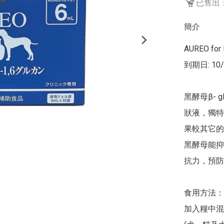
已售出：
簡介
AUREO fo
到期日: 10/
黑酵母β- g
狀液，獨特的
果較其它的
黑酵母能抑
抗力，預防
食用方法：

加入糧中混