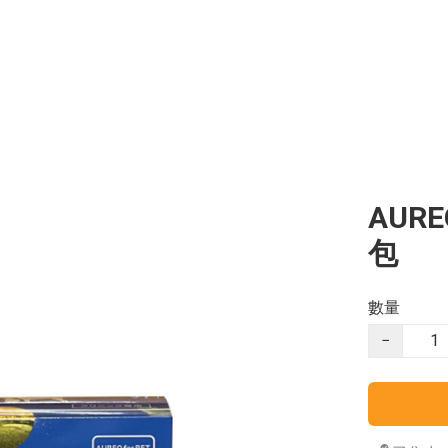
AUREO
包
數量
−