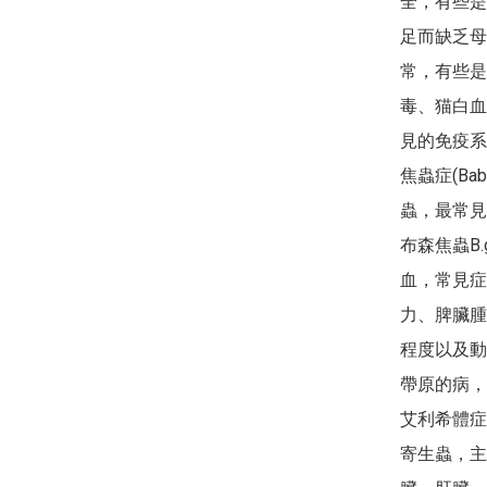
全，有些是
足而缺乏母
常，有些是
毒、猫白血
見的免疫系
焦蟲症(Ba
蟲，最常見的
布森焦蟲B.
血，常見症
力、脾臟腫
程度以及動
帶原的病，
艾利希體症(
寄生蟲，主