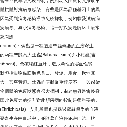
營養不良導致免疫抑制，例如幼犬由於初乳攝取不
體抗體對抗病毒感染，有些是因為品種基因上的異
因為受到病毒感染導致免疫抑制，例如貓愛滋病病
病病毒、狗小病毒感染。這一類疾病是臨床上最常
統問題。

besiosis)：焦蟲是一種透過壁蝨傳染的血液寄生
兩種型態為大焦蟲(Babesia canis)與小焦蟲(吉
gibsoni)。會破壞紅血球，造成急性的溶血性貧
狀包括動物黏膜顏色蒼白、發燒、厭食、軟弱無
大，甚至黃疸。焦蟲的症狀嚴重程度不一，與感染
物個體的免疫狀態有很大相關，由於焦蟲是會終身
因此免疫力的提升對此類疾病的控制是很重要的。

Ehrlichiosis)：艾利希體也是透過壁蝨傳染的血液
要寄生在白血球中，並隨著血液侵犯淋巴結、脾