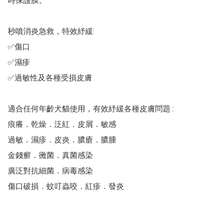
時保護膜。

秒噴消炎急救，特效紓緩:

✅傷口

✅濕疹 

✅過敏性及各種受損皮膚

適合任何年齡犬貓使用，有效紓緩各種皮膚問題 :

痕癢．乾燥．泛紅．皮屑．敏感

過敏．濕疹．皮炎．膿瘡．膿腫

金錢癬．黴菌．真菌感染

廣泛對抗細菌．病毒感染

傷口破損．蚊叮蟲咬．紅疹．發炎