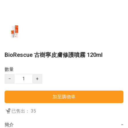
BioRescue 古樹寧皮膚修護噴霧 120ml
數量
−
+
加至購物車
已售出： 35
簡介
−