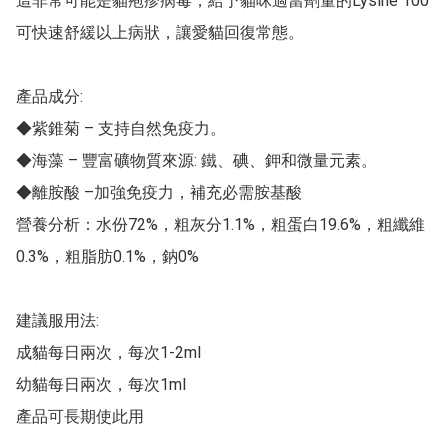
這非常可能是貓疱疹病毒，給予貓咪適當劑量的Lysine 100
可快速舒緩以上病狀，讓愛貓回復常態。

產品成分:

◆紫錐菊 – 支持自然免疫力。

◆海藻 – 豐富礦物質來源: 鐵、碘、鉀和微量元素。

◆離胺酸 –加強免疫力，補充必需胺基酸

營養分析：水份72%，粗灰分1.1%，粗蛋白19.6%，粗纖維
0.3%，粗脂肪0.1%，鈉0%

建議服用法:

成貓每日兩次，每次1-2ml

幼貓每日兩次，每次1ml

產品可長期使此用