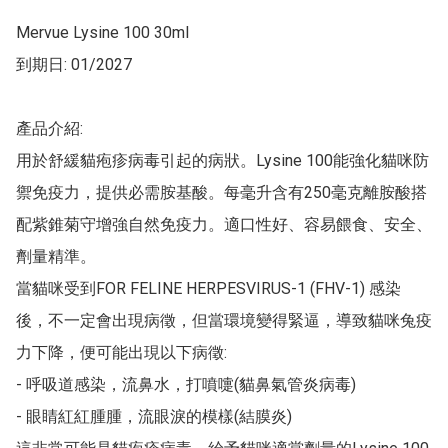
Mervue Lysine 100 30ml

到期日: 01/2027

產品介紹:

用於舒緩貓疱疹病毒引起的病狀。Lysine 100能強化貓咪防
禦免疫力，提供必需胺基酸。每毫升含有250毫克離胺酸搭
配紫錐菊守增強自然免疫力。適口性好、容易餵食、安全、
劑量精準。

當貓咪受到FOR FELINE HERPESVIRUS-1 (FHV-1) 感染
後，不一定會出現病徵，但當環境變得緊逼，導致貓咪兔疫
力下降，便可能出現以下病徵:

- 呼吸道感染，流鼻水，打噴嚏(貓鼻氣管炎病毒)

- 眼睛紅紅腫腫，流眼淚的模樣(結膜炎)
