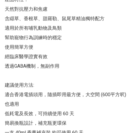
天然對抗壓力和焦慮

含纈草、香根草、甜羅勒、鼠尾草精油獨特配方

適用於所有哺乳動物及鳥類

幫助寵物行為訓練時的穩定

使用簡單方便

經臨床醫學證實有效

透過GABA機制，無副作用

建議使用方法:

適合香港電插頭用，隨插即用最方便，大空間 (600平方呎) 
也適用

低耗電及長效，可持續使用 60 天

簡易換瓶設計，補充瓶更環保

一支 40ml 香薰補充裝 約可使用 60 天