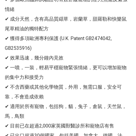
情緒

✔ 成分天然，含有高品質纈草，岩蘭草，甜羅勒和快樂鼠
尾草精油的獨特配方

✔ 獲得多項歐洲專利保護 (U.K. Patent GB2474042, 
GB2535916)

✔ 效果迅速，幾分鐘內見效

✔ 一噴，一裝，輕易平穩寵物緊張情緒，更可以增加寵物
的集中力和接受力

✔ 不含西藥或其他化學物質，外用，無需口服，安全可
靠，不會造成依賴

✔ 適用於所有寵物，包括狗，貓，兔子，倉鼠，天竺鼠，
馬，鳥類

✔ 目前已在超過2,000家英國獸醫診所和寵物店有售

✔ 已出口超過30個國家，包括美國，加拿大，德國，法