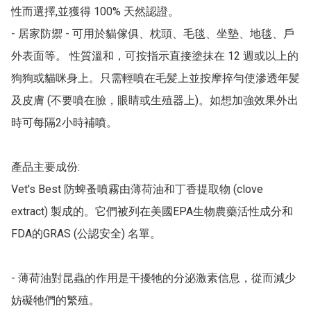
性而選擇,並獲得 100% 天然認證。

- 居家防禦 - 可用於貓傢俱、枕頭、毛毯、坐墊、地毯、戶
外表面等。 性質溫和，可按指示直接塗抹在 12 週或以上的
狗狗或貓咪身上。只需輕噴在毛髪上並按摩捽勻使滲透年髪
及皮膚 (不要噴在臉，眼睛或生殖器上)。如想加強效果外出
時可每隔2小時補噴。

產品主要成份:

Vet's Best 防蜱蚤噴霧由薄荷油和丁香提取物 (clove 
extract) 製成的。它們被列在美國EPA生物農藥活性成分和
FDA的GRAS (公認安全) 名單。

- 薄荷油對昆蟲的作用是干擾牠的分泌激素信息，從而減少
妨礙牠們的繁殖。
