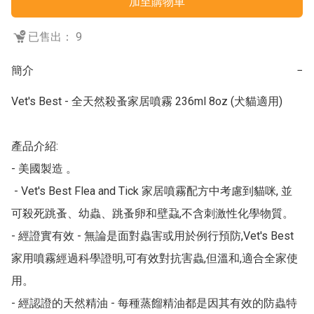
加至購物車
已售出： 9
簡介
−
Vet's Best - 全天然殺蚤家居噴霧 236ml 8oz (犬貓適用)

產品介紹:

- 美國製造 。

 - Vet's Best Flea and Tick 家居噴霧配方中考慮到貓咪, 並
可殺死跳蚤、幼蟲、跳蚤卵和壁蝨,不含刺激性化學物質。

- 經證實有效 - 無論是面對蟲害或用於例行預防,Vet's Best 
家用噴霧經過科學證明,可有效對抗害蟲,但溫和,適合全家使
用。

- 經認證的天然精油 - 每種蒸餾精油都是因其有效的防蟲特