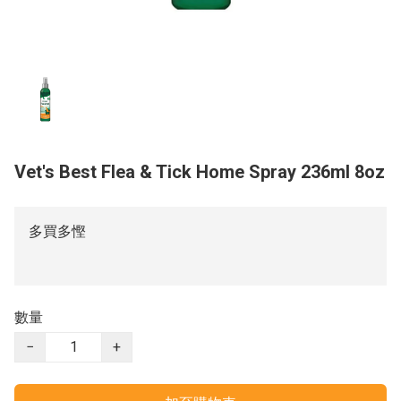
Vet's Best Flea & Tick Home Spray 236ml 8oz
多買多慳
數量
−
+