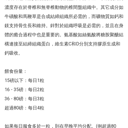
濃度存在於脊椎和無脊椎動物的椎間盤組織中。其它成分如
牛磺酸和馬鞭草是合成結締組織所必需的，而礦物質如鈣和
鎂支持骨生長和維持。鋅對於組織呼吸是必需的，並且在身
體的癒合過程中也是重要的。氨基酸如絲氨酸將糖胺聚醣結
構連接至結締組織蛋白，維生素C和D分別支持膠原生成和
鈣吸收。

餵食份量：

15磅以下：每日1粒

16 - 35磅：每日2粒

36 - 80磅：每日3粒

超過80磅：每日4粒

如果每日服食多於一粒，則在早晚平均分配。(例超過80