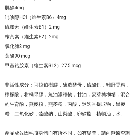
肌醇4mg

吡哆醇HCl（維生素B6）4mg

硫胺素（維生素B1）2 mg

核黃素（維生素B2）2mg

氯化膽2 mg

葉酸90 mcg

甲基鈷胺素（維生素B12）27.5 mcg

非活性成分：阿拉伯樹膠，釀造酵母，硫酸鈣，雞肝香精，
檸檬酸，柑橘果膠，魚油濃縮物，甘油，麥芽糖糊精，混合
的生育酚，燕麥粉，燕麥粉，丙酸，迷迭香提取物，黑麥
粉，二氧化矽，藻酸鈉，山梨酸，卵磷脂，植物油，水。

產品成效因毛孩身體而有所不同，如有疑問，請向獸醫查詢