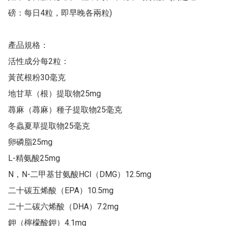
磅：每日4粒，即早晚各兩粒)

產品規格：

活性成分每2粒：

黃芪根粉30毫克

地甘草（根）提取物25mg

蕁麻（蕁麻）種子提取物25毫克

冬蟲夏草提取物25毫克

卵磷脂25mg

L-精氨酸25mg

N，N-二甲基甘氨酸HCl（DMG）12.5mg

二十碳五烯酸（EPA）10.5mg

二十二碳六烯酸（DHA）7.2mg

鉀（檸檬酸鉀）4.1mg
